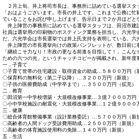
２月上旬、井上将司市長は、事務所に詰めている選挙スタ
「おはようございます。市長の井上です。これまで公務に忙
ていることをお詫び申し上げます。告示日まで２か月ほどと
井上陣営の事務所に詰めている選挙スタッフは、田沼市建設
社員は選挙用の印刷物のポスティング業務を担当し、六光学
だ。六光学会は市長選挙では井上氏支持を表明している。六
井上陣営の市長選挙向けの政策パンフレットが、数日前に事
「継続こそ力なり！市政の更なる前進を目指して！」こんな
ための六つの光」というチャッチコピーが掲載され、新年度
一．子育て
〇子育て世帯の住宅建設・取得資金の助成…５８００万円（
〇保育料の無料化（第二子以降）…３２００万円（新規）
〇子供の医療費助成（中学卒まで）…３５００万円（拡充）
二．教育
〇田沼第一中学校増築・大規模改修事業…３億７０００万円
〇小中学校施設の耐震化・大規模改修事業…１２億９０００
三．健康
〇総合体育館整備事業（設計業務委託）…５７００万円（新
〇高齢者の人間ドッグ受診費用助成…２５００万円（新規）
〇高齢者の体育施設使用料の免除…１４０万円（新規）
五．生活