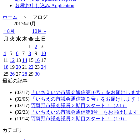
各種お申し込み Application
ホーム
＞ ブログ
2017年9月
« 8月
10月 »
月
火
水
木
金
土
日
1
2
3
4
5
6
7
8
9
10
11
12
13
14
15
16
17
18
19
20
21
22
23
24
25
26
27
28
29
30
最近の記事
(03/17)
「いちえいの市議会通信第10号」をお届けしま
(02/05)
「いちえの市議会通信第９号」をお届けします
(03/17)
阿賀野市議会議員２期目スタート！（2.1）
(02/23)
「いちえいの市議会通信第8号」をお届けします
(11/14)
阿賀野市議会議員２期目スタート！（1.0）
カテゴリー