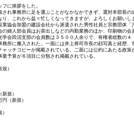
ッフに挨拶をした。
殺され事務所に足を運ぶことがなかなかできず、選対本部長の
なり、これから益々忙しくなってきますが、よろしくお願いし
業協会加盟の建設会社から派遣された男性社員と宗教団体「
会の婦人部会員はお茶出しなどの内勤業務のほか、印刷物の会
光学会田沼支部の会員数は３５００人余りで、有権者総数の４
務所に搬入された。一面には井上将司市長の顔写真と経歴、
チャッチコピーが掲載されている。二面には公約にあたる政策
事業予算が６項目に分類され掲載されている。
新規）
（新規）
万円（新規）
規）