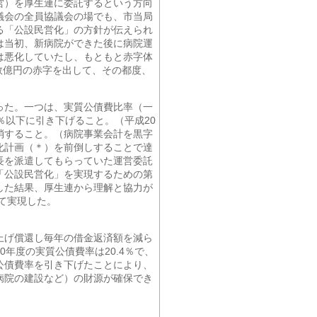
営）を厚生連に委託するという方向
議会の全員協議会の場でも、市当局
る「公設民営化」の方針が伝えられ
は当初、新病院ができた後に病院運
は悪化していたし、もともと赤字体
数億円の赤字を出して、その都度、
った。一つは、実質公債費比率（一
％以下に引き下げること。（平成20
解消すること。（病院事業会計を黒字
化計画（＊）を前倒しすることで達
長を派遣してもらっていた運営委託
「公設民営化」を実現するための第
した結果、厚生連から理解と協力が
て実現した。
上げ償還し毎年の借金返済額を減ら
年度の実質公債費率は20.4％で、
公債費率を引き下げたことにより、
病院の建設など）の財源が確保でき