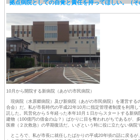
拠点病院としての自覚と責任を持ってほしい。（そ
10月から開院する新病院（あがの市民病院）
現病院（水原郷病院）及び新病院（あがの市民病院）を運営する
合会）だ。私が市長時代の平成22年10月に指定管理者制度を利用
託した。民営化から５年経った本年10月１日からスタートする新病
建物（100億円の借金の山？）ばかりに目を奪われがちであるが、
医療（２次救急）の早期復活だ。いざという時に役に立たない病院
ところで、私が市長に就任したばかりの平成20年頃の話に戻るが