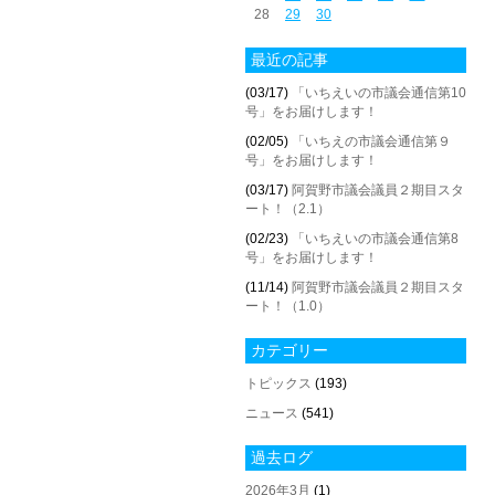
28
29
30
最近の記事
(03/17)
「いちえいの市議会通信第10
号」をお届けします！
(02/05)
「いちえの市議会通信第９
号」をお届けします！
(03/17)
阿賀野市議会議員２期目スタ
ート！（2.1）
(02/23)
「いちえいの市議会通信第8
号」をお届けします！
(11/14)
阿賀野市議会議員２期目スタ
ート！（1.0）
カテゴリー
トピックス
(193)
ニュース
(541)
過去ログ
2026年3月
(1)