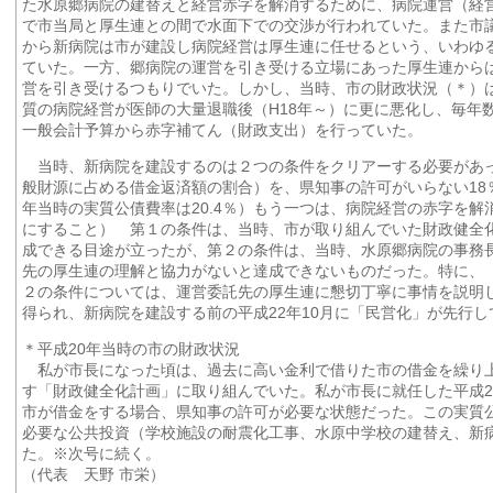
た水原郷病院の建替えと経営赤字を解消するために、病院運営（経
で市当局と厚生連との間で水面下での交渉が行われていた。また市
から新病院は市が建設し病院経営は厚生連に任せるという、いわゆ
ていた。一方、郷病院の運営を引き受ける立場にあった厚生連から
営を引き受けるつもりでいた。しかし、当時、市の財政状況（＊）
質の病院経営が医師の大量退職後（H18年～）に更に悪化し、毎年
一般会計予算から赤字補てん（財政支出）を行っていた。
当時、新病院を建設するのは２つの条件をクリアーする必要があ
般財源に占める借金返済額の割合）を、県知事の許可がいらない18
年当時の実質公債費率は20.4％）もう一つは、病院経営の赤字を
にすること） 第１の条件は、当時、市が取り組んでいた財政健全
成できる目途が立ったが、第２の条件は、当時、水原郷病院の事務
先の厚生連の理解と協力がないと達成できないものだった。特に、
２の条件については、運営委託先の厚生連に懇切丁寧に事情を説明
得られ、新病院を建設する前の平成22年10月に「民営化」が先行し
＊平成20年当時の市の財政状況
私が市長になった頃は、過去に高い金利で借りた市の借金を繰り
す「財政健全化計画」に取り組んでいた。私が市長に就任した平成20
市が借金をする場合、県知事の許可が必要な状態だった。この実質
必要な公共投資（学校施設の耐震化工事、水原中学校の建替え、新
た。※次号に続く。
（代表 天野 市栄）