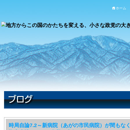
ホーム
時局自論7.2～新病院（あがの市民病院）が間もな