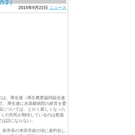
の２）
2015年9月22日
ニュース
のは、厚生連（厚生農業協同組合連
して、厚生連に水原郷病院の経営を委
院については、とかく新しくなった
多くの市民が期待しているのは救急
では話にならない。
、前市長の本田市政の頃に老朽化し