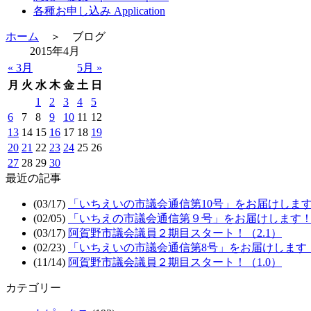
各種お申し込み Application
ホーム
＞ ブログ
2015年4月
« 3月
5月 »
月
火
水
木
金
土
日
1
2
3
4
5
6
7
8
9
10
11
12
13
14
15
16
17
18
19
20
21
22
23
24
25
26
27
28
29
30
最近の記事
(03/17)
「いちえいの市議会通信第10号」をお届けしま
(02/05)
「いちえの市議会通信第９号」をお届けします
(03/17)
阿賀野市議会議員２期目スタート！（2.1）
(02/23)
「いちえいの市議会通信第8号」をお届けします
(11/14)
阿賀野市議会議員２期目スタート！（1.0）
カテゴリー