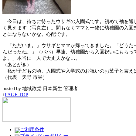
今日は、待ちに待ったウサギの入園式です。初めて袖を通し
く見えます（写真左）。間もなくママと一緒に幼稚園の入園
とにならないかな。心配です。
「ただいま。」ウサギとママが帰ってきました。「どうだっ
んだったね。」（パパ）早速、幼稚園から入園祝いにもらっ
よ。」本当に一人で大丈夫かな…。
（あとがき）
私が子どもの頃、入園式や入学式のお祝いのお菓子と言えば
（代表 天野 市栄）
posted by 地域政党 日本新生 管理者
↑
PAGE TOP
ご利用条件
プライバシーポリシー