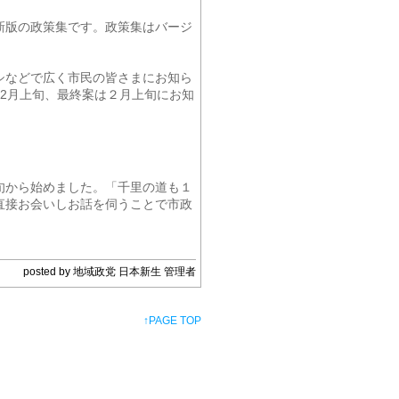
新版の政策集です。政策集はバージ
シなどで広く市民の皆さまにお知ら
2月上旬、最終案は２月上旬にお知
旬から始めました。「千里の道も１
直接お会いしお話を伺うことで市政
posted by 地域政党 日本新生 管理者
↑
PAGE TOP