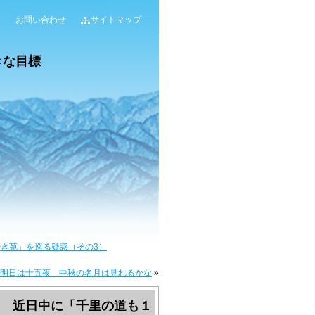
お問い合わせ
サイトマップ
やき苑」を巡る疑惑（その3）
～明日は十五夜 中秋の名月は見れるかな
»
た 近日中に「千里の道も１