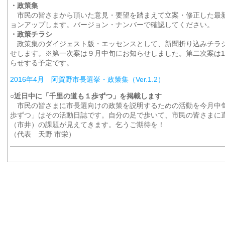
・政策集
市民の皆さまから頂いた意見・要望を踏まえて立案・修正した最
ョンアップします。バージョン・ナンバーで確認してください。
・政策チラシ
政策集のダイジェスト版・エッセンスとして、新聞折り込みチラ
せします。※第一次案は９月中旬にお知らせしました。第二次案は1
らせする予定です。
2016年4月 阿賀野市長選挙・政策集（Ver.1.2）
○近日中に「千里の道も１歩ずつ」を掲載します
市民の皆さまに市長選向けの政策を説明するための活動を今月中
歩ずつ」はその活動日誌です。自分の足で歩いて、市民の皆さまに
（市井）の課題が見えてきます。乞うご期待を！
（代表 天野 市栄）