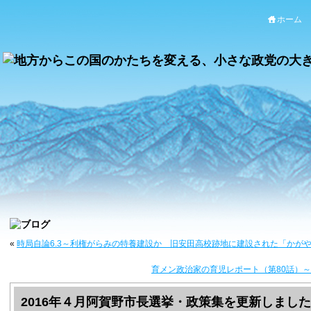
ホーム
«
時局自論6.3～利権がらみの特養建設か 旧安田高校跡地に建設された「かが
育メン政治家の育児レポート（第80話）
2016年４月阿賀野市長選挙・政策集を更新しまし