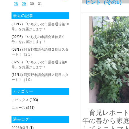
ヒント（その1）
28
29
30
31
最近の記事
(03/17)
「いちえいの市議会通信第10
号」をお届けします！
(02/05)
「いちえの市議会通信第９
号」をお届けします！
(03/17)
阿賀野市議会議員２期目スタ
ート！（2.1）
(02/23)
「いちえいの市議会通信第8
号」をお届けします！
(11/14)
阿賀野市議会議員２期目スタ
ート！（1.0）
カテゴリー
トピックス
(193)
ニュース
(541)
育児レポート
過去ログ
年の春から家
してミニトマ
2026年3月
(1)