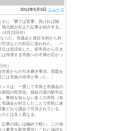
2012年5月3日
ニュース
まさに「勝てば官軍、負ければ賊
、地元紙が伝えた記事を紹介する。
（4月23日付）
となった。市議会と就任当初から対
の可決などの対応に追われた。…一
対立は泥沼化した。前市長から引き
には停滞する市政への不満が広がっ
日付）
前市長からの引き継ぎ事項。宿題を
民には市政の停滞と映った。」
タンスは、一貫して市長と市議会の
立病院の民営化、福祉の道の駅中止
る。事情を知らない多くの市民（有
と市議会が対立したことで市民に迷
原案どおり議会で可決されている。
たのとは全く異なる。
、記事の扱いは極めて軽い。この地
合う事実を取捨選択しこれに論評を