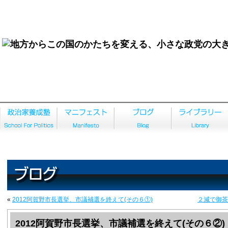
ホーム
«
2012阿賀野市長選挙、市議補選を終えて(その６①)
２減で御茶
2012阿賀野市長選挙、市議補選を終えて(その６②)