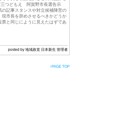
現新三つどもえ 阿賀野市長選告示
紙の記事スタンスや対立候補陣営の
）現市長を辞めさせるべきかどうか
投票と同じにように見えたはずであ
posted by 地域政党 日本新生 管理者
↑
PAGE TOP