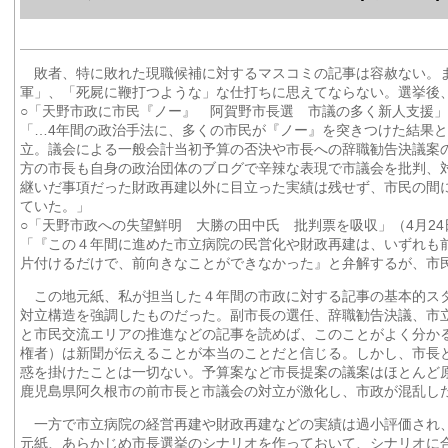
敗者、特に敗れた現職候補に対するマスコミの記事は容赦ない。
軍」、「死屍に鞭打つような」な仕打ちに思えてならない。選挙後
○「天野市政に市民『ノー』 阿賀野市長選 市議の多く新人支援」
「…4年間の政治手法に、多くの市民が『ノー』を突きつけた結果
立。議会による一般会計当初予算の否決や市長への辞職勧告決議案
方の市長も自身の政治団体のブログで辛辣な表現で市議会を批判、
継いだ事項だった財政再建以外に目立った実績は残せず、市民の間
ていた。」
○「天野市政への失望鮮明 大勝の田中氏 批判票を吸収」（4月24
「『この４年間に進めた市立病院の民営化や財政再建は、いずれも
片付けるだけで、前向きなことができなかった』と弁解するが、市
この地元紙、私が担当した４年間の市政に対する記事の基本的ス
対立構造を強調したものだった。副市長の選任、辞職勧告決議、市
と市民交流エリアの推進などの記事を読めば、このことがよく分か
権者）は新聞が伝えることが本当のことだと信じる。しかし、市長
惑を掛けたことは一切ない。予算案など市長提案の議案はほとんど
鹿児島県阿久根市の前市長と市議会の対立が激化し、市政が混乱し
一方で市立病院の経営再建や財政再建などの実績は過小評価され
元紙、あらかじめ市長選挙のシナリオを作っておいて、シナリオに