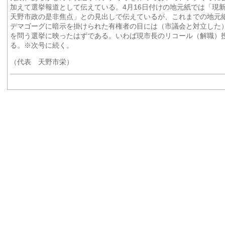
加えて選挙報道として伝えている。4月16日付けの地元紙では「
天野市政の是非焦点」との見出しで伝えているが、これまでの地元
デマゴーグに暗示を掛けられた有権者の目には（市議会と対立した
を問う選挙に映ったはずである。いわば現市長のリコール（解職）
る。※次号に続く。
（代表 天野市栄）