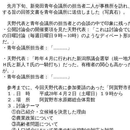
先月下旬、新発田青年会議所の担当者二人が事務所を訪れ、
する旨の回答文書を青年会議所に送信しました（写真右）。
天野代表と青年会議所の担当者との会談の中で印象に残っ
・公開討論会の開催要項を見た天野代表：「これは討論会で
の日曜討論（毎週日曜日９時～10時）のようなディベート形
だ。」
・青年会議所担当者：「………」
・天野代表：「昨年４月に行われた新潟県議会選挙（統一地
Ｈ氏と新人Ｔ氏の一騎打ち）だった。有権者の関心も高かっ
が。」
・青年会議所担当者：「………」
参考までに、今回天野代表に参加要請のあった「阿賀野市
１．日 時 平成28年４月２日（土曜日）１９時から
２．場 所 阿賀野市水原郷総合体育館
３．討論テーマ
①自己紹介・立候補を決意した理由
②農業政策について
③高齢者問題について