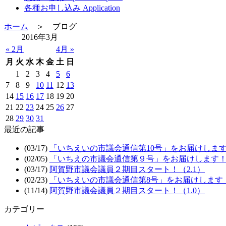
各種お申し込み Application
ホーム
＞ ブログ
2016年3月
« 2月
4月 »
月
火
水
木
金
土
日
1
2
3
4
5
6
7
8
9
10
11
12
13
14
15
16
17
18
19
20
21
22
23
24
25
26
27
28
29
30
31
最近の記事
(03/17)
「いちえいの市議会通信第10号」をお届けしま
(02/05)
「いちえの市議会通信第９号」をお届けします
(03/17)
阿賀野市議会議員２期目スタート！（2.1）
(02/23)
「いちえいの市議会通信第8号」をお届けします
(11/14)
阿賀野市議会議員２期目スタート！（1.0）
カテゴリー