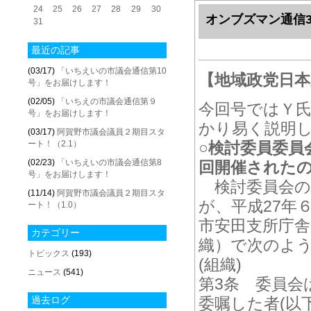
24
25
26
27
28
29
30
オンブズマン通信
31
最近の記事
(03/17)
「いちえいの市議会通信第10
【地域政党日
号」をお届けします！
(02/05)
「いちえの市議会通信第９
今回号ではＹ
号」をお届けします！
かり易く説明
(03/17)
阿賀野市議会議員２期目スタ
ート！（2.1）
○検討委員委員
(02/23)
「いちえいの市議会通信第8
回開催された
号」をお届けします！
検討委員会の
(11/14)
阿賀野市議会議員２期目スタ
が、平成27年
ート！（1.0）
市安田支所庁舎
カテゴリー
織）で次のよ
トピックス
(193)
(組織)
ニュース
(541)
第3条 委員会
過去ログ
委嘱した者(以