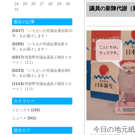
24
25
26
27
28
29
30
議員の新陳代謝（
31
最近の記事
(03/17)
「いちえいの市議会通信第10
号」をお届けします！
(02/05)
「いちえの市議会通信第９
号」をお届けします！
(03/17)
阿賀野市議会議員２期目スタ
ート！（2.1）
(02/23)
「いちえいの市議会通信第8
号」をお届けします！
(11/14)
阿賀野市議会議員２期目スタ
ート！（1.0）
カテゴリー
トピックス
(193)
ニュース
(541)
今日の地元紙
過去ログ