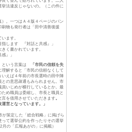
仲良く並んで貼られています。二人
選挙法違反じゃないの。（この件に
真）。一つはＡ４版４ページのパン
印刷物も発行者は「田中清善後援
ています。
目指します 『対話と共感』」
大きく書かれています。
共感』」
し」という言葉は
「市民の信頼を失
に理解すると「市民の信頼なくして
ういえば４年前の市長選時の田中陣
員との意思疎通もみられません。市
職員いじめが横行しているとか。最
のため職員は委縮し、市長と職員と
文言を借用させていただきます
。
政運営となっています。」
市が策定した「総合戦略」に掲げら
使って選挙公約を作ったりその選挙
2月の「広報あがの」に掲載）