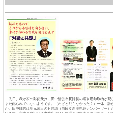
先日、我が家の郵便受けに田中清善市長陣営の選挙用印刷物が配
まだ配られていないようです。（わざと配らなかった？）一体、誰
か。田中陣営は地元選出のＨ県議（自民党新潟県連ナンバーツー）