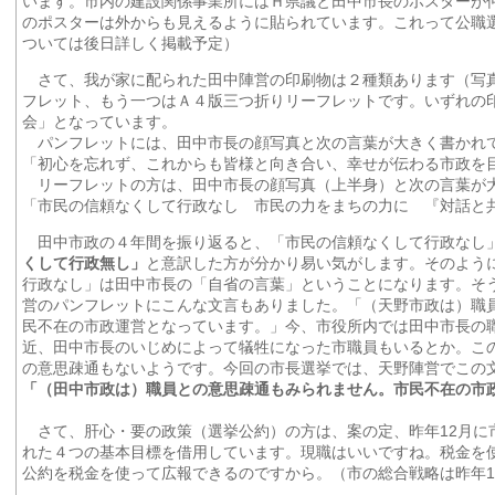
います。市内の建設関係事業所にはＨ県議と田中市長のポスターが
のポスターは外からも見えるように貼られています。これって公職
ついては後日詳しく掲載予定）
さて、我が家に配られた田中陣営の印刷物は２種類あります（写
フレット、もう一つはＡ４版三つ折りリーフレットです。いずれの
会」となっています。
パンフレットには、田中市長の顔写真と次の言葉が大きく書かれ
「初心を忘れず、これからも皆様と向き合い、幸せが伝わる市政を
リーフレットの方は、田中市長の顔写真（上半身）と次の言葉が
「市民の信頼なくして行政なし 市民の力をまちの力に 『対話と
田中市政の４年間を振り返ると、「市民の信頼なくして行政な
くして行政無し」
と意訳した方が分かり易い気がします。そのよう
行政なし」は田中市長の「自省の言葉」ということになります。そ
営のパンフレットにこんな文言もありました。「（天野市政は）職
民不在の市政運営となっています。」今、市役所内では田中市長の
近、田中市長のいじめによって犠牲になった市職員もいるとか。こ
の意思疎通もないようです。今回の市長選挙では、天野陣営でこの
「（田中市政は）職員との意思疎通もみられません。市民不在の市
さて、肝心・要の政策（選挙公約）の方は、案の定、昨年12月に
れた４つの基本目標を借用しています。現職はいいですね。税金を
公約を税金を使って広報できるのですから。（市の総合戦略は昨年1