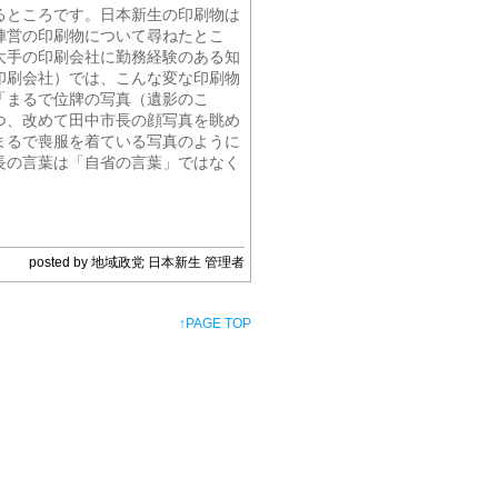
るところです。日本新生の印刷物は
陣営の印刷物について尋ねたとこ
大手の印刷会社に勤務経験のある知
印刷会社）では、こんな変な印刷物
「まるで位牌の写真（遺影のこ
つ、改めて田中市長の顔写真を眺め
まるで喪服を着ている写真のように
長の言葉は「自省の言葉」ではなく
posted by 地域政党 日本新生 管理者
↑
PAGE TOP