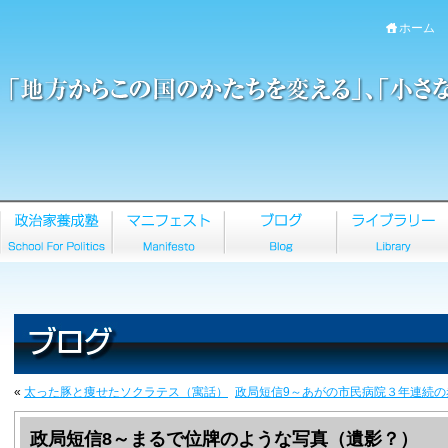
ホーム
«
太った豚と痩せたソクラテス（寓話）
政局短信9～あがの市民病院３年連続の
政局短信8～まるで位牌のような写真（遺影？）