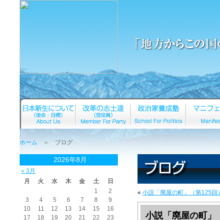
ホーム
＞ ブログ
2026年8月
« 3月
月
火
水
木
金
土
日
1
2
«
小説「廃屋の町」（第125回
3
4
5
6
7
8
9
10
11
12
13
14
15
16
小説「廃屋の町」（
17
18
19
20
21
22
23