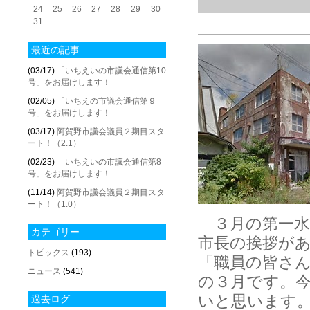
24
25
26
27
28
29
30
31
最近の記事
(03/17)
「いちえいの市議会通信第10
号」をお届けします！
(02/05)
「いちえの市議会通信第９
号」をお届けします！
(03/17)
阿賀野市議会議員２期目スタ
ート！（2.1）
(02/23)
「いちえいの市議会通信第8
号」をお届けします！
(11/14)
阿賀野市議会議員２期目スタ
ート！（1.0）
３月の第一水
カテゴリー
市長の挨拶が
トピックス
(193)
「職員の皆さ
ニュース
(541)
の３月です。
いと思います
過去ログ