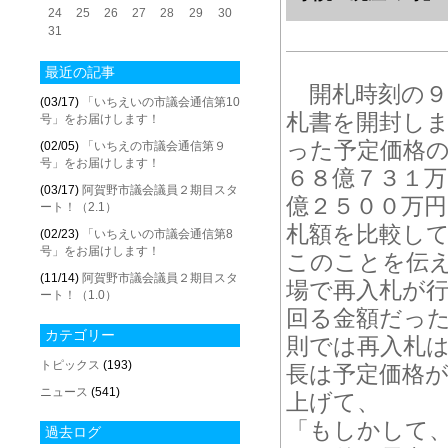
24
25
26
27
28
29
30
31
最近の記事
開札時刻の９
(03/17)
「いちえいの市議会通信第10
札書を開封し
号」をお届けします！
った予定価格
(02/05)
「いちえの市議会通信第９
号」をお届けします！
６８億７３１
(03/17)
阿賀野市議会議員２期目スタ
億２５００万
ート！（2.1）
札額を比較し
(02/23)
「いちえいの市議会通信第8
号」をお届けします！
このことを伝
(11/14)
阿賀野市議会議員２期目スタ
場で再入札が
ート！（1.0）
回る金額だっ
カテゴリー
則では再入札
トピックス
(193)
長は予定価格
ニュース
(541)
上げて、
「もしかして
過去ログ