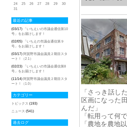
24
25
26
27
28
29
30
31
最近の記事
(03/17)
「いちえいの市議会通信第10
号」をお届けします！
(02/05)
「いちえの市議会通信第９
号」をお届けします！
(03/17)
阿賀野市議会議員２期目スタ
ート！（2.1）
(02/23)
「いちえいの市議会通信第8
号」をお届けします！
(11/14)
阿賀野市議会議員２期目スタ
ート！（1.0）
「さっき話し
カテゴリー
区画になった
トピックス
(193)
んだ」
ニュース
(541)
「転用って何
過去ログ
「農地を農地