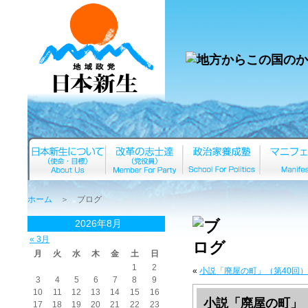
ホーム
＞ ブログ
2026年8月
« 3月
月
火
水
木
金
土
日
1
2
«
小説「廃屋の町」（第40回）
3
4
5
6
7
8
9
10
11
12
13
14
15
16
小説「廃屋の町」（
17
18
19
20
21
22
23