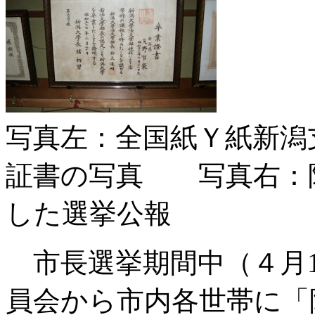
写真左：全国紙Ｙ紙新潟
証書の写真 写真右：
した選挙公報
市長選挙期間中（４月1
員会から市内各世帯に「