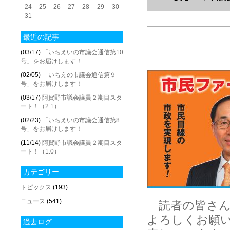
24
25
26
27
28
29
30
31
最近の記事
(03/17)
「いちえいの市議会通信第10
号」をお届けします！
(02/05)
「いちえの市議会通信第９
号」をお届けします！
(03/17)
阿賀野市議会議員２期目スタ
ート！（2.1）
(02/23)
「いちえいの市議会通信第8
号」をお届けします！
(11/14)
阿賀野市議会議員２期目スタ
ート！（1.0）
カテゴリー
トピックス
(193)
ニュース
(541)
読者の皆さん
よろしくお願い
過去ログ